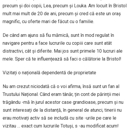
precum și doi copii, Lea, precum și Louka. Am locuit în Bristol
mult mai mult de 20 de ani, precum și cred că este un oraș
magnific, cu oferte mari de făcut cu o familie.
De când am ajuns să fiu mămică, sunt în mod regulat în
navigare pentru a face lucrurile cu copiii care sunt atât
distractivi, cât și diferite. Mai jos sunt primele 10 lucruri ale
mele. Sper că te influențează să faci o călătorie la Bristol!
Vizitați o națională dependentă de proprietate
Nu am crezut niciodată că o voi afirma, însă sunt un fan al
Trustului Național. Când eram tânăr, țin cont de părinții mei
trăgându -mă în jurul acestor case grandioase, precum și nu
sunt interesați de la distanță, în general de atunci, tinerii nu
erau motivați activ să se includă cu site -urile pe care le
vizitau … exact cum lucrurile Totuși, s -au modificat acum!