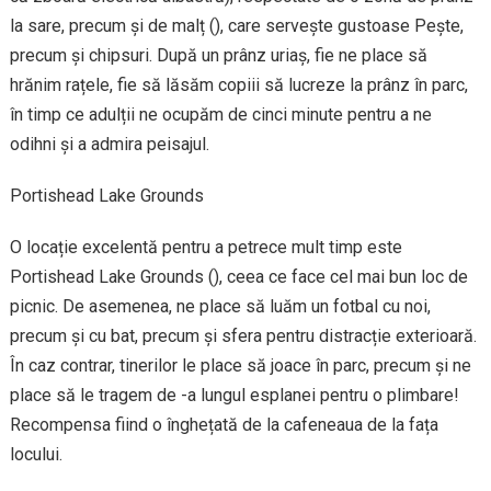
la sare, precum și de malț (), care servește gustoase Pește,
precum și chipsuri. După un prânz uriaș, fie ne place să
hrănim rațele, fie să lăsăm copiii să lucreze la prânz în parc,
în timp ce adulții ne ocupăm de cinci minute pentru a ne
odihni și a admira peisajul.
Portishead Lake Grounds
O locație excelentă pentru a petrece mult timp este
Portishead Lake Grounds (), ceea ce face cel mai bun loc de
picnic. De asemenea, ne place să luăm un fotbal cu noi,
precum și cu bat, precum și sfera pentru distracție exterioară.
În caz contrar, tinerilor le place să joace în parc, precum și ne
place să le tragem de -a lungul esplanei pentru o plimbare!
Recompensa fiind o înghețată de la cafeneaua de la fața
locului.