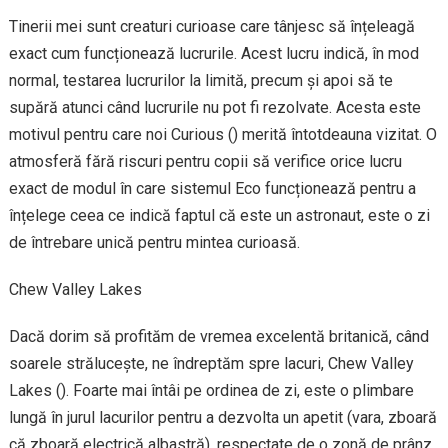
Tinerii mei sunt creaturi curioase care tânjesc să înțeleagă
exact cum funcționează lucrurile. Acest lucru indică, în mod
normal, testarea lucrurilor la limită, precum și apoi să te
supără atunci când lucrurile nu pot fi rezolvate. Acesta este
motivul pentru care noi Curious () merită întotdeauna vizitat. O
atmosferă fără riscuri pentru copii să verifice orice lucru
exact de modul în care sistemul Eco funcționează pentru a
înțelege ceea ce indică faptul că este un astronaut, este o zi
de întrebare unică pentru mintea curioasă.
Chew Valley Lakes
Dacă dorim să profităm de vremea excelentă britanică, când
soarele strălucește, ne îndreptăm spre lacuri, Chew Valley
Lakes (). Foarte mai întâi pe ordinea de zi, este o plimbare
lungă în jurul lacurilor pentru a dezvolta un apetit (vara, zboară
că zboară electrică albastră), respectate de o zonă de prânz