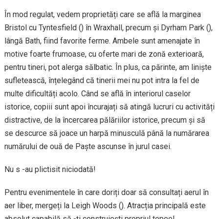
În mod regulat, vedem proprietăți care se află la marginea
Bristol cu Tyntesfield () în Wraxhall, precum și Dyrham Park (),
lângă Bath, fiind favorite ferme. Ambele sunt amenajate în
motive foarte frumoase, cu oferte mari de zonă exterioară,
pentru tineri, pot alerga sălbatic. În plus, ca părinte, am liniște
sufletească, înțelegând că tinerii mei nu pot intra la fel de
multe dificultăți acolo. Când se află în interiorul caselor
istorice, copiii sunt apoi încurajați să atingă lucruri cu activități
distractive, de la încercarea pălăriilor istorice, precum și să
se descurce să joace un harpă minusculă până la numărarea
numărului de ouă de Paște ascunse în jurul casei.
Nu s -au plictisit niciodată!
Pentru evenimentele în care doriți doar să consultați aerul în
aer liber, mergeți la Leigh Woods (). Atracția principală este
absolut capabilă să -ți construiești propriul tepee!