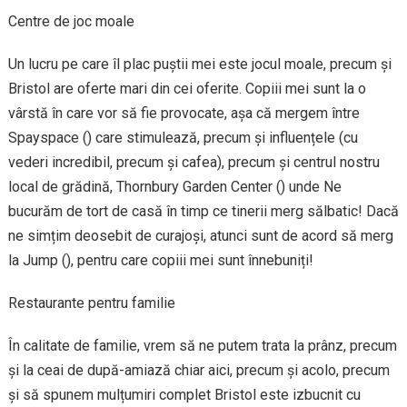
Centre de joc moale
Un lucru pe care îl plac puștii mei este jocul moale, precum și
Bristol are oferte mari din cei oferite. Copiii mei sunt la o
vârstă în care vor să fie provocate, așa că mergem între
Spayspace () care stimulează, precum și influențele (cu
vederi incredibil, precum și cafea), precum și centrul nostru
local de grădină, Thornbury Garden Center () unde Ne
bucurăm de tort de casă în timp ce tinerii merg sălbatic! Dacă
ne simțim deosebit de curajoși, atunci sunt de acord să merg
la Jump (), pentru care copiii mei sunt înnebuniți!
Restaurante pentru familie
În calitate de familie, vrem să ne putem trata la prânz, precum
și la ceai de după-amiază chiar aici, precum și acolo, precum
și să spunem mulțumiri complet Bristol este izbucnit cu