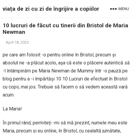
viața de zi cu zi de îngrijire a copiilor
MENU
10 lucruri de făcut cu tinerii din Bristol de Maria
Newman
April 18, 2023
pe care am folosit -o pentru online în Bristol, precum și
absolut ne -a plăcut acolo, așa că este o plăcere autentică să
-l întâmpinăm pe Maria Newman de Mummy într -o pauză pe
blog pentru a -i împărtăși 10 10 Lucruri de efectuat în Bristol
cu copii, mai jos. Trebuie să facem o să vedem această vară
acum.
La Maria!
În primul rând, permiteți -mi să mă prezint, numele meu este
Maria, precum și eu online, în Bristol, cu cealaltă jumătate,