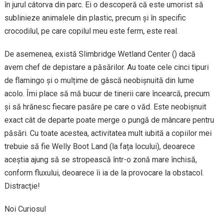
în jurul câtorva din parc. Ei o descoperă că este umorist să
sublinieze animalele din plastic, precum și în specific
crocodilul, pe care copilul meu este ferm, este real.
De asemenea, există Slimbridge Wetland Center () dacă
avem chef de depistare a păsărilor. Au toate cele cinci tipuri
de flamingo și o mulțime de gâscă neobișnuită din lume
acolo. Îmi place să mă bucur de tinerii care încearcă, precum
și să hrănesc fiecare pasăre pe care o văd. Este neobișnuit
exact cât de departe poate merge o pungă de mâncare pentru
păsări. Cu toate acestea, activitatea mult iubită a copiilor mei
trebuie să fie Welly Boot Land (la fața locului), deoarece
aceștia ajung să se stropească într-o zonă mare închisă,
conform fluxului, deoarece îi ia de la provocare la obstacol.
Distracţie!
Noi Curiosul