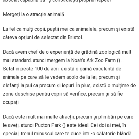
Mergeți la o atracție animală
La fel ca mulți copii, puștii mei ca animalele, precum și există
câteva opțiuni de selectat din Bristol.
Dacă avem chef de o experiență de grădină zoologică mult
mai standard, atunci mergem la Noah’s Ark Zoo Farm () …
Setat în peste 100 de acri, există o gamă excelentă de
animale pe care să le vedem acolo de la lei, precum și
elefanți la pui ca precum și iepuri. În plus, există o mulțime de
zone deschise pentru copii să verifice, precum și să fie
ocupați.
Dacă este mult mai multe atracții, precum și plimbări pe care
le aveți, atunci Puxton Park () este ideal. Cei doi ai mei, în
special, trenul minuscul care te duce într -o călătorie blândă