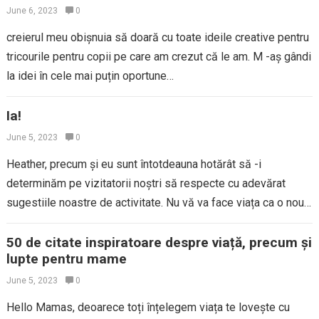
June 6, 2023
0
creierul meu obișnuia să doară cu toate ideile creative pentru
tricourile pentru copii pe care am crezut că le am. M -aș gândi
la idei în cele mai puțin oportune…
Ia!
June 5, 2023
0
Heather, precum și eu sunt întotdeauna hotărât să -i
determinăm pe vizitatorii noștri să respecte cu adevărat
sugestiile noastre de activitate. Nu vă va face viața ca o nouă
mămică…
50 de citate inspiratoare despre viață, precum și
lupte pentru mame
June 5, 2023
0
Hello Mamas, deoarece toți înțelegem viața te lovește cu