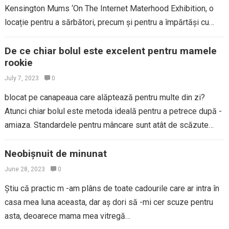
Kensington Mums ‘On The Internet Materhood Exhibition, o
locație pentru a sărbători, precum și pentru a împărtăși cu
sinceritate ceea…
De ce chiar bolul este excelent pentru mamele
rookie
July 7, 2023
0
blocat pe canapeaua care alăptează pentru multe din zi?
Atunci chiar bolul este metoda ideală pentru a petrece după -
amiaza. Standardele pentru mâncare sunt atât de scăzute
pentru această zi…
Neobișnuit de minunat
June 28, 2023
0
Știu că practic m -am plâns de toate cadourile care ar intra în
casa mea luna aceasta, dar aș dori să -mi cer scuze pentru
asta, deoarece mama mea vitregă…